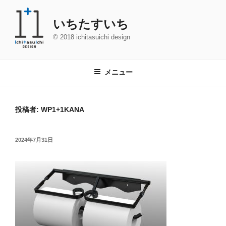
コ
ン
いちたすいち
テ
© 2018 ichitasuichi design
ン
ツ
へ
メニュー
ス
キ
ッ
投稿者:
WP1+1KANA
プ
投
2024年7月31日
稿
日: