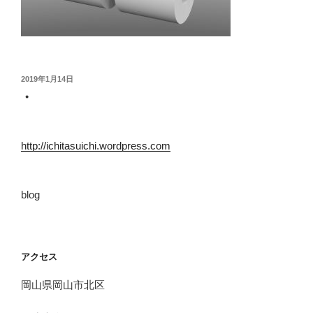
投
2019年1月14日
稿
・
日:
http://ichitasuichi.wordpress.com
blog
アクセス
岡山県岡山市北区